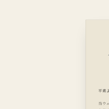
平素
当ウ