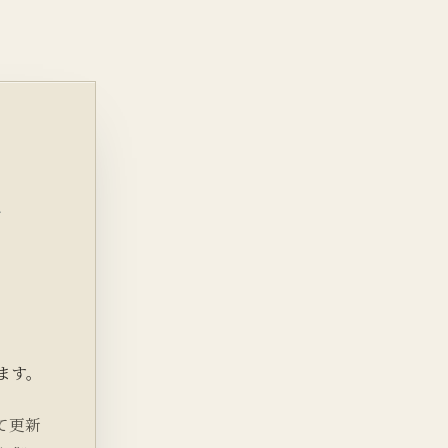
ク
ます。
て更新