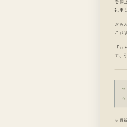
を停
礼申
おら
これ
「八
て、
マ
ウ
※ 最